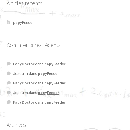
Articles récents
papyFeeder
Commentaires récents
PapyDoctor
dans
papyFeeder
Joaquim
dans
papyFeeder
PapyDoctor
dans
papyFeeder
Joaquim
dans
papyFeeder
PapyDoctor
dans
papyFeeder
Archives