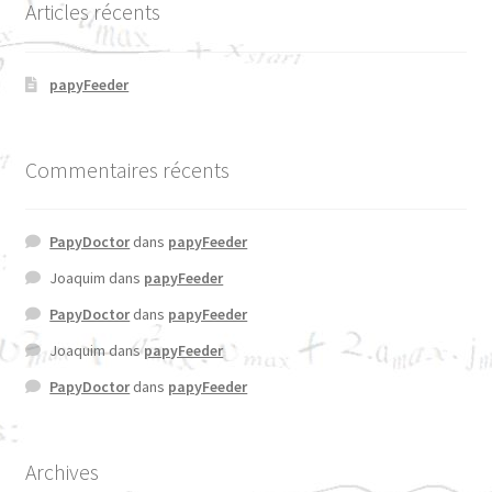
Articles récents
papyFeeder
Commentaires récents
PapyDoctor
dans
papyFeeder
Joaquim
dans
papyFeeder
PapyDoctor
dans
papyFeeder
Joaquim
dans
papyFeeder
PapyDoctor
dans
papyFeeder
Archives